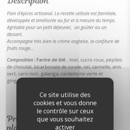
Description
Pain d’épices artisanal. La recette utilisée est familiale,
développée et améliorée au fur et à mesure du temps.
Agréable pour un petit déjeuner, un goûter ou un
dessert.
Accompagne très bien la crème anglaise, la confiture de
fruits rouge…
Composition :
Farine de blé
, miel, sucre roux, pépites
de chocolat, bicarbonate de soude, sel, cannelle, anis
vert, carvi noir, galanga, cardamone verte et
gingembre.
Ce site utilise des
cookies et vous donne
le contrôle sur ceux
Produits qui pourraient vous
que vous souhaitez
plaire
activer