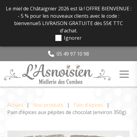
Panneau de gestion des cookies
Le miel de Châtaignier 2026 est là ! OFFRE BIENVENUE :
- 5 % pour les nouveaux clients avec le code :
bienvenue5 LIVRAISON GRATUITE dès 55€ TTC
d'achat.
Ignorer
05 49 97 10 98
Accueil
|
Nos produits
|
Pain d'épices
|
Pain d’épices aux pépites de chocolat (environ 350g)