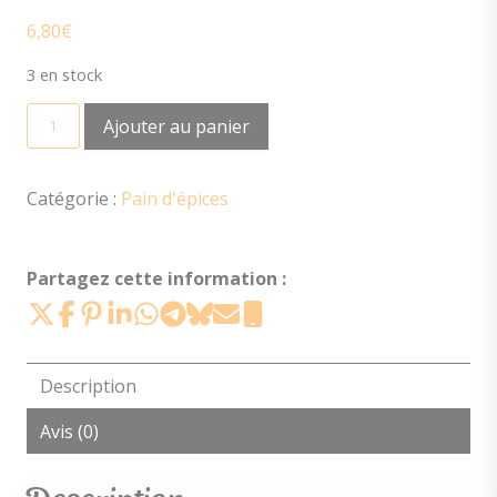
6,80
€
3 en stock
quantité
Ajouter au panier
de
Pain
d'épices
Catégorie :
Pain d'épices
aux
pépites
de
Partagez cette information :
chocolat
(environ
350g)
Description
Avis (0)