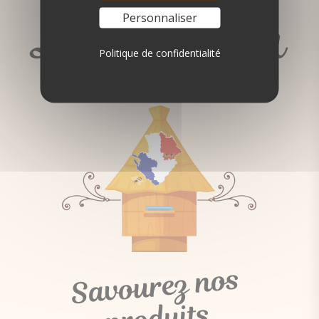
Personnaliser
Politique de confidentialité
Savourez
nos
produits