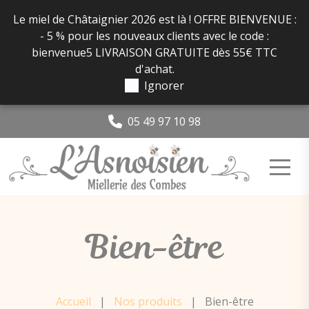
Panneau de gestion des cookies
Le miel de Châtaignier 2026 est là ! OFFRE BIENVENUE :
- 5 % pour les nouveaux clients avec le code :
bienvenue5 LIVRAISON GRATUITE dès 55€ TTC
d'achat.
Ignorer
05 49 97 10 98
Bien-être
Accueil
|
Nos produits
|
Bien-être