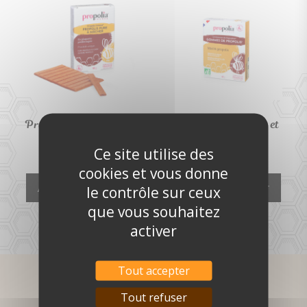
Propolis pure à mâcher
Gommes de propolis et
miel
15,00
€
Ce site utilise des
6,00
€
cookies et vous donne
Ajouter au panier
Ajouter au panier
le contrôle sur ceux
que vous souhaitez
activer
Tout accepter
Tout refuser