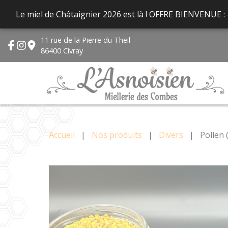
Panneau de gestion des cookies
Le miel de Châtaignier 2026 est là ! OFFRE BIENVENUE :
11 rue de la Pierre du Theil
86400 Civray
Accueil
|
Nos produits
|
Divers
|
Pollen 