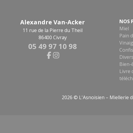
Alexandre Van-Acker
NOS 
Miel
11 rue de la Pierre du Theil
Pain d
86400 Civray
Vinaig
05 49 97 10 98
Confis
Diver
Bien-
Livre 
téléc
2026 © L'Asnoisien – Miellerie