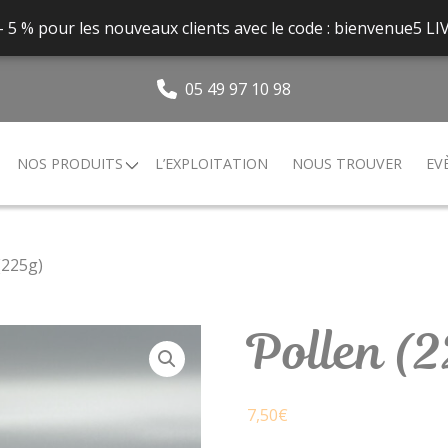
 - 5 % pour les nouveaux clients avec le code : bienvenue5
05 49 97 10 98
NOS PRODUITS
L’EXPLOITATION
NOUS TROUVER
EV
(225g)
Pollen (
7,50
€