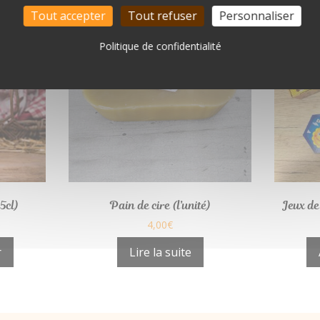
Tout accepter
Tout refuser
Personnaliser
Politique de confidentialité
5cl)
Pain de cire (l’unité)
Jeux de
4,00
€
r
Lire la suite