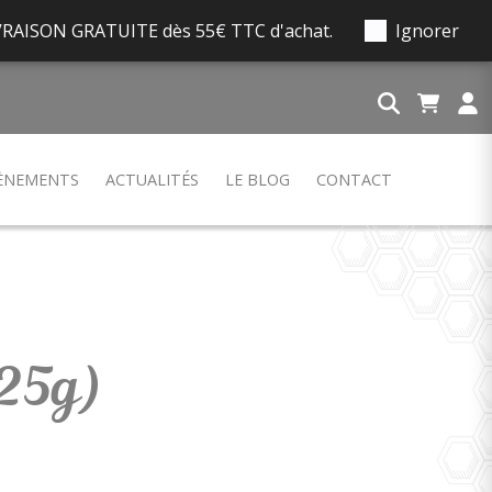
 LIVRAISON GRATUITE dès 55€ TTC d'achat.
Ignorer
ÈNEMENTS
ACTUALITÉS
LE BLOG
CONTACT
225g)