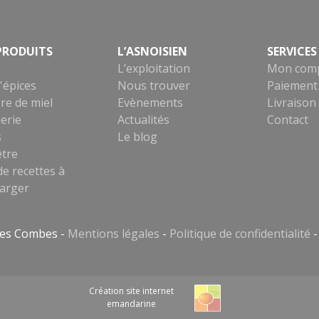
PRODUITS
L’ASNOISIEN
SERVICES
L’exploitation
Mon com
'épices
Nous trouver
Paiement 
re de miel
Evènements
Livraison
erie
Actualités
Contact
s
Le blog
être
de recettes à
harger
 des Combes -
Mentions légales
-
Politique de confidentialité
Création site internet
emandarine