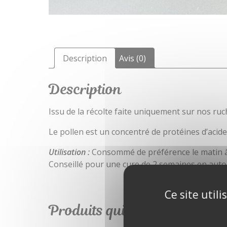
Description
Avis (0)
Description
Issu de la récolte faite uniquement sur nos ruche
Le pollen est un concentré de protéines d’acides
Utilisation :
Consommé de préférence le matin à j
Conseillé pour une cure de 2 semaines en auto
Ce site util
Produits qui pourraient vous