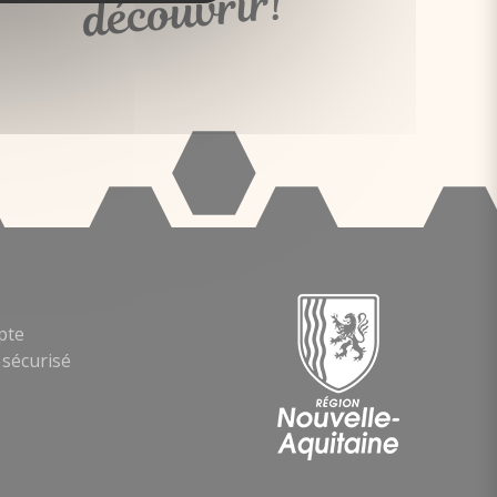
découvrir!
pte
sécurisé