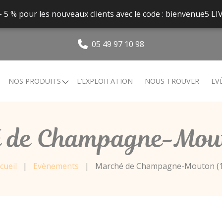
 - 5 % pour les nouveaux clients avec le code : bienvenue5
05 49 97 10 98
NOS PRODUITS
L’EXPLOITATION
NOUS TROUVER
EV
 de Champagne-Mout
cueil
|
Evènements
|
Marché de Champagne-Mouton (1