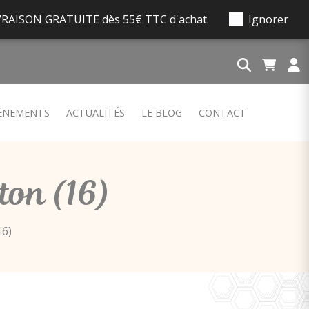
 LIVRAISON GRATUITE dès 55€ TTC d'achat.
Ignorer
ÈNEMENTS
ACTUALITÉS
LE BLOG
CONTACT
on (16)
6)