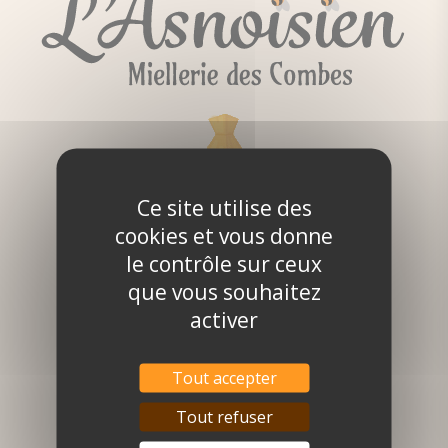
Ce site utilise des
cookies et vous donne
le contrôle sur ceux
que vous souhaitez
activer
Savourez
nos
Tout accepter
produits
Tout refuser