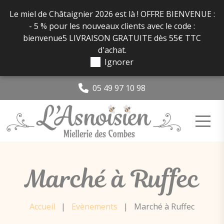
Panneau de gestion des cookies
Le miel de Châtaignier 2026 est là ! OFFRE BIENVENUE :
- 5 % pour les nouveaux clients avec le code :
bienvenue5 LIVRAISON GRATUITE dès 55€ TTC
d'achat.
Ignorer
05 49 97 10 98
Marché à Ruffec
Accueil
|
Evènements
|
Marché à Ruffec