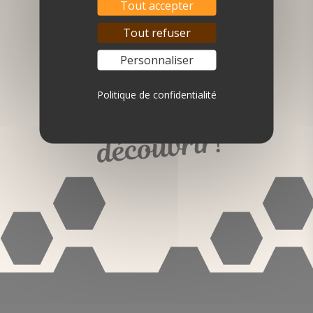
Tout accepter
Tout refuser
Savourez
nos
Personnaliser
produits
Politique de confidentialité
et faites-les
découvrir!