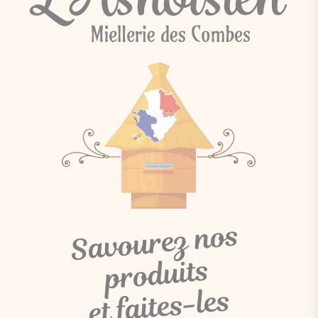
Savourez
nos
produits
et faites-les