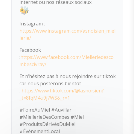
internet ou nos réseaux sociaux.
Instagram :
https://www.instagram.com/asnoisien_miel
lerie/
Facebook
:
https://www.facebook.com/Mielleriedesco
mbescivray/
Et n’hésitez pas à nous rejoindre sur tiktok
car nous posterons bientôt
:
https://www.tiktok.com/@lasnoisien?
_t=8fqM4u9j7WS&_r=1
#FoireAuMiel #Auvillar
#MiellerieDesCombes #Miel
#ProduitsDérivésDuMiel
#ÉvénementLocal