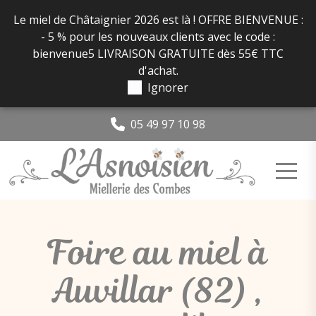
Panneau de gestion des cookies
Le miel de Châtaignier 2026 est là ! OFFRE BIENVENUE :
- 5 % pour les nouveaux clients avec le code :
bienvenue5 LIVRAISON GRATUITE dès 55€ TTC
d'achat.
Ignorer
05 49 97 10 98
Foire au miel à
Auvillar (82) ,