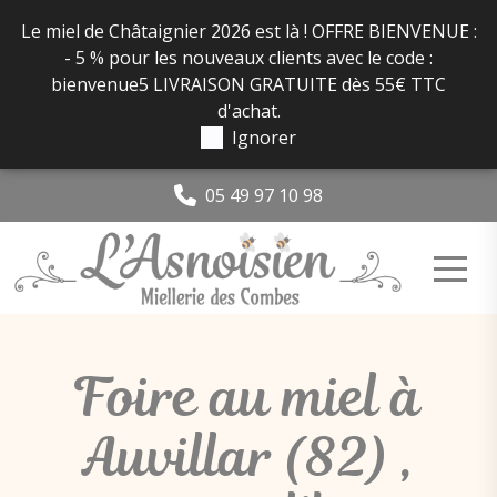
Panneau de gestion des cookies
Le miel de Châtaignier 2026 est là ! OFFRE BIENVENUE :
- 5 % pour les nouveaux clients avec le code :
bienvenue5 LIVRAISON GRATUITE dès 55€ TTC
d'achat.
Ignorer
05 49 97 10 98
Foire au miel à
Auvillar (82) ,