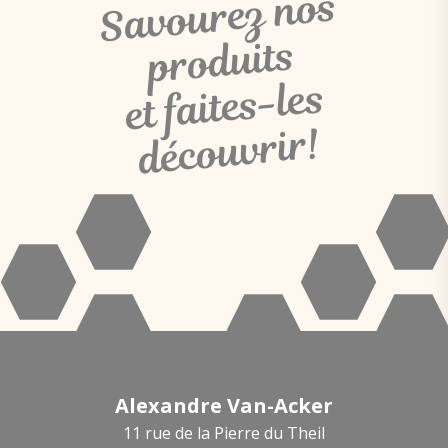
Savourez
nos
produits
et faites-les
découvrir!
Alexandre Van-Acker
11 rue de la Pierre du Theil